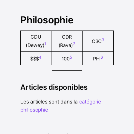
Philosophie
CDU
CDR
3
C3C
1
2
(Dewey)
(Rava)
4
5
6
$$$
100
PHI
Articles disponibles
Les articles sont dans la
catégorie
philiosophie