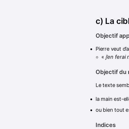
c) La cibl
Objectif ap
Pierre veut d’
«
j’en fera
Objectif du 
Le texte sembl
la main est-el
ou bien tout e
Indices