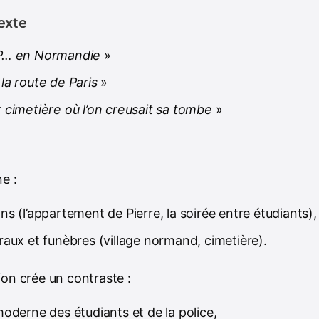
exte
 P… en Normandie
»
 la route de Paris
»
t cimetière où l’on creusait sa tombe
»
ne :
ins (l’appartement de Pierre, la soirée entre étudiants),
uraux et funèbres (village normand, cimetière).
ion crée un contraste :
 moderne des étudiants et de la police,