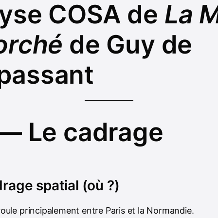
lyse COSA de
La 
orché
de Guy de
passant
 — Le cadrage
drage spatial (où ?)
roule principalement entre Paris et la Normandie.