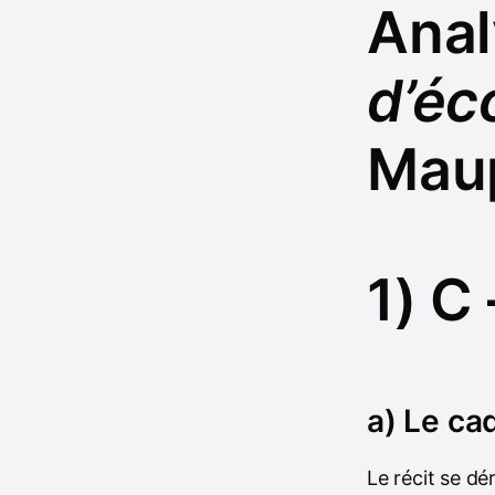
Ana
d’éc
Mau
1) C
a) Le ca
Le récit se dé