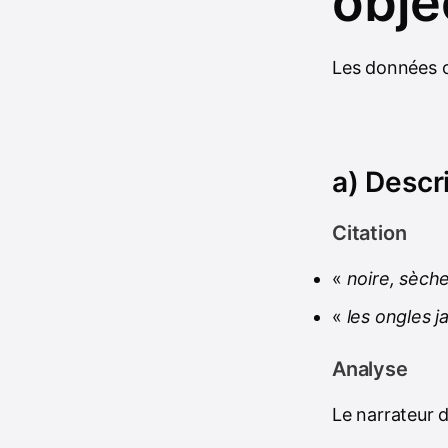
obje
Les données ob
a) Descr
Citation
«
noire, sèche
«
les ongles j
Analyse
Le narrateur d