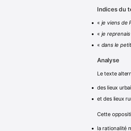
Indices du t
«
je viens de
«
je reprenais
«
dans le peti
Analyse
Le texte alter
des lieux urba
et des lieux r
Cette opposit
la rationalité