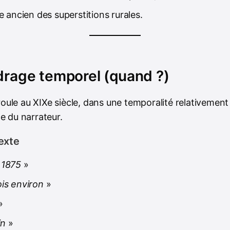
 ancien des superstitions rurales.
drage temporel (quand ?)
roule au XIXe siècle, dans une temporalité relativement
 du narrateur.
exte
«
1875
»
ois environ
»
»
in
»