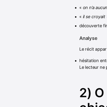
«
on n’a aucu
«
il se croyai
découverte fi
Analyse
Le récit appar
hésitation ent
Le lecteur ne 
2) O