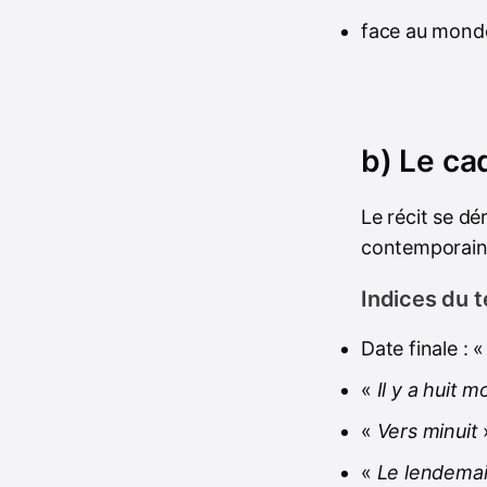
face au monde
b) Le ca
Le récit se dé
contemporaine
Indices du t
Date finale : 
«
Il y a huit m
«
Vers minuit
«
Le lendema