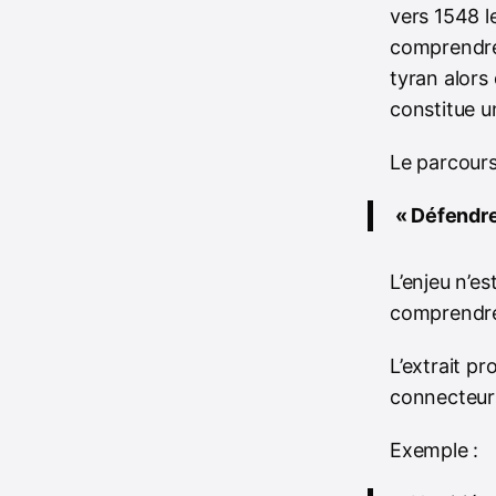
vers 1548 l
comprendre
tyran alors
constitue un
Le parcours
« Défendre 
L’enjeu n’e
comprendre
L’extrait pr
connecteurs
Exemple :