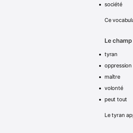
société
Ce vocabula
Le champ l
tyran
oppression
maître
volonté
peut tout
Le tyran ap