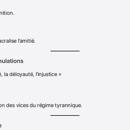
nition.
cralise l’amitié.
ulations
, la déloyauté, l’injustice »
n des vices du régime tyrannique.
e