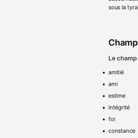
sous la tyra
Champs
Le champ l
amitié
ami
estime
intégrité
foi
constance