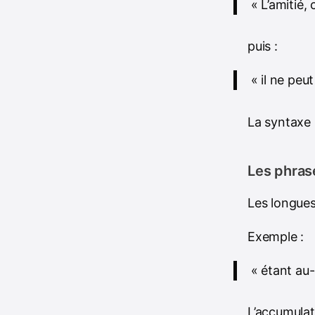
« L’amitié,
puis :
« il ne peut
La syntaxe 
Les phras
Les longues
Exemple :
« étant au-
L’accumulati