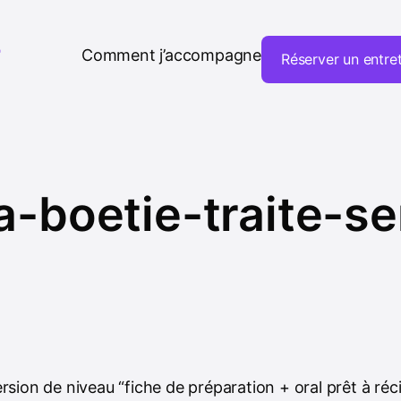
T
Comment j’accompagne
Réserver un entre
-boetie-traite-s
rsion de niveau “fiche de préparation + oral prêt à réci