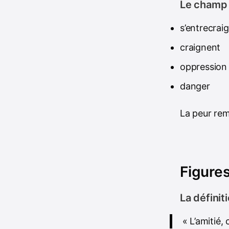
Le champ l
s’entrecrai
craignent
oppression
danger
La peur remp
Figures
La définit
« L’amitié,