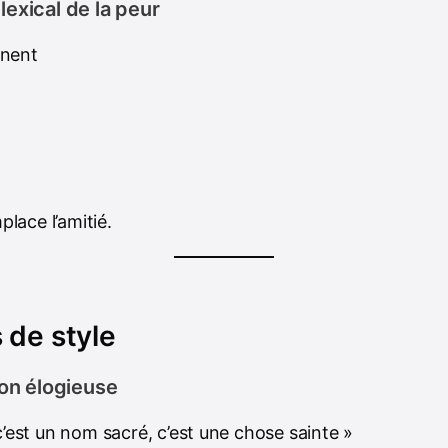
exical de la peur
gnent
lace l’amitié.
 de style
ion élogieuse
 c’est un nom sacré, c’est une chose sainte »