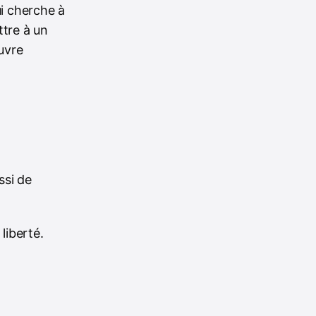
ui cherche à
tre à un
œuvre
ssi de
liberté.