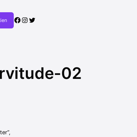
Facebook
Instagram
Twitter
tien
ervitude-02
ter”,