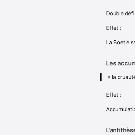
Double défi
Effet :
La Boétie sa
Les accum
« la cruauté
Effet :
Accumulatio
L’antithès